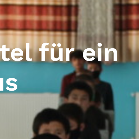
el für ein
us