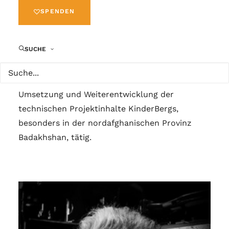
Technologie- und Bauprojekte verantwortlich.
SPENDEN
Während der Unterstützung des afghanischen
SUCHE
Staates bei der Umsetzung eines staatlichen,
basismedizinischen Gesundheitswesens war er
für die technische Planung, Koordinierung,
Umsetzung und Weiterentwicklung der
technischen Projektinhalte KinderBergs,
besonders in der nordafghanischen Provinz
Badakhshan, tätig.