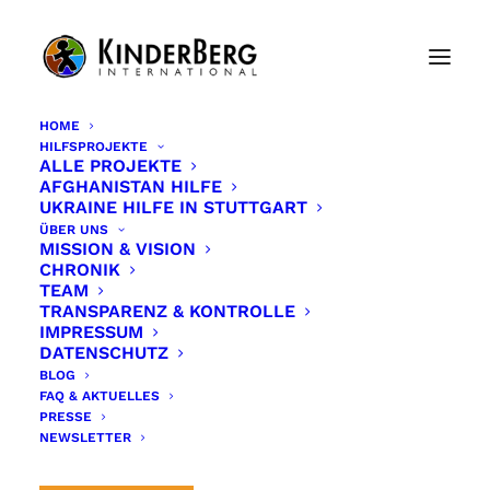
HOME
HILFSPROJEKTE
Eine Inspiration für
ALLE PROJEKTE
AFGHANISTAN HILFE
KinderBerg
UKRAINE HILFE IN STUTTGART
ÜBER UNS
MISSION & VISION
CHRONIK
TEAM
TRANSPARENZ & KONTROLLE
Vor seinem Wechsel zu KinderBerg arbeitete Pit
IMPRESSUM
Vetterick seit 1986 für verschiedene namenhafte
DATENSCHUTZ
IT- und Medienunternehmen und war in diesem
BLOG
FAQ & AKTUELLES
Rahmen mehrere Jahre im Ausland, u.a. in
PRESSE
Marrakesch, Marokko für die technische
NEWSLETTER
Planung und Umsetzung verschiedener